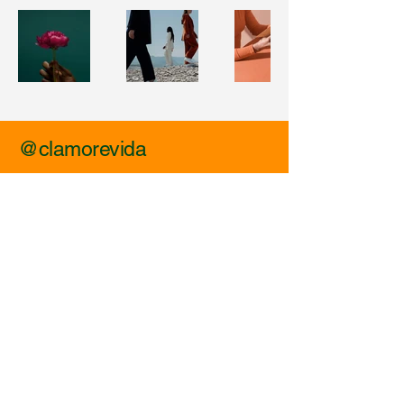
@clamorevida
Conecte-se
Conosco nas Redes
Sociais
Política de Privacidade
Declaração de acessibilidade
© 2025 Grupo Erikon Souza de Comunicação